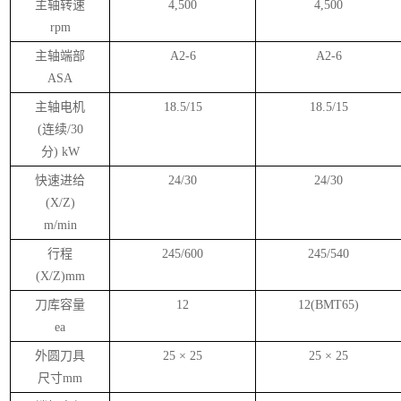
主轴转速
4,500
4,500
rpm
主轴端部
A2-6
A2-6
ASA
主轴电机
18.5/15
18.5/15
(
连续
/30
分
) kW
快速进给
24/30
24/30
(X/Z)
m/min
行程
245/600
245/540
(X/Z)mm
刀库容量
12
12(BMT65)
ea
外圆刀具
25
×
25
25
×
25
尺寸
mm