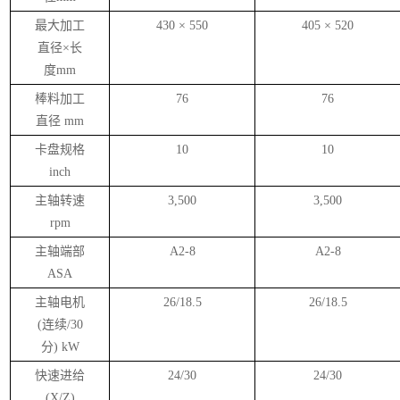
最大加工
430
×
550
405
×
520
直径×长
度
mm
棒料加工
76
76
直径
mm
卡盘规格
10
10
inch
主轴转速
3,500
3,500
rpm
主轴端部
A2-8
A2-8
ASA
主轴电机
26/18.5
26/18.5
(
连续
/30
分
) kW
快速进给
24/30
24/30
(X/Z)