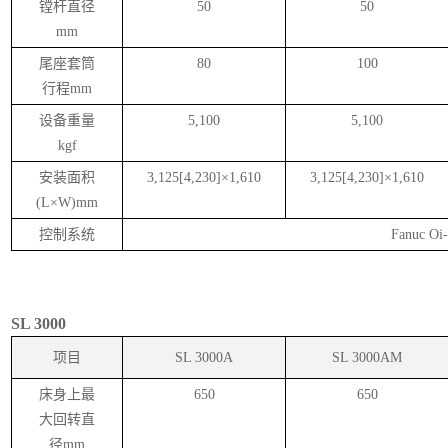
镗杆直径
50
50
mm
尾座套筒
80
100
行程
mm
设备重量
5,100
5,100
kgf
安装面积
3,125[4,230]
×
1,610
3,125[4,230]
×
1,610
(L
×
W)mm
控制系统
Fanuc Oi
SL 3000
项目
SL 3000A
SL 3000AM
床身上最
650
650
大回转直
径
mm