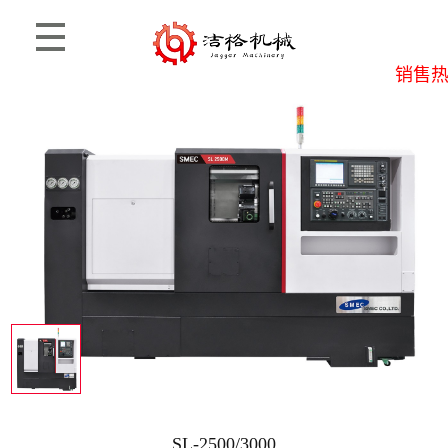
销售热线
首页
>
产品信息
>
思麦柯
SL-2500/3000