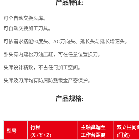
产品特征:
可全自动交换头库。
可自动交换加工刀具。
可依需求搭配90度头、AC万向头、延长头与延长增速头。
卧头有内建松刀油压缸，可在任意位置换刀。
头库设计精致，不占任何加工空间。
头库及刀库均有防屑防溅钣金严密保护。
产品规格:
行程
主轴鼻端至
双立柱间
型号
(X / Y / Z)
工作台距离
(门宽)