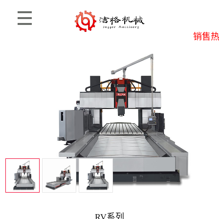
销售热线
首页
>
产品信息
>
高锋
RV系列