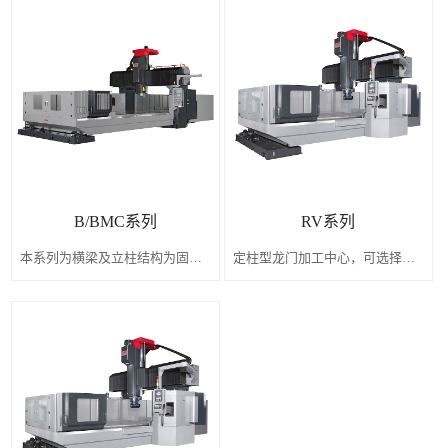
B/BMC系列
RV系列
本系列为横梁及立柱结构为固定型式，工作台移动式之定柱型龙门加工中心， 适用于各种零件加工、模具模架加工、铝合金部品及航天交通运输零件加工业等。
定柱型龙门加工中心，可选择搭配自动交换系统之五面加工机系列。 可搭载各类型自动附加头(90度侧铣头，万向头、延长头、增速延长头…等) 标配立卧换刀刀库，可选配多头仓自动头交换系统。 角度头为标准高精度曲齿5度分割，另可选择1/2.5度分割，也可选择中心出水功能。 适用于各种零件大型铸件、结构件、半导体腔体设备加工、模具加工、铝合金部品及航天交通运输零件加工需求…等