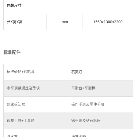
包裝尺寸
长
X
宽
X
高
mm
1560x1300x2200
标准配件
标准砂轮
+
砂轮套
石英灯
水平调整螺丝及垫块
平衡台
+
平衡棒
砂轮拆卸器
操作手册及零件手册
调整工具
+
工具箱
钻石笔及钻石笔座