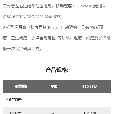
工作台左右进给采油压驱动。移动速度3~25M/MIN(无段)。
(ESG-6/8H/A,ESG-820/1224/1632)
A机型采用微电脑可程控(PLC)之自动近给，具有"抛光研
磨，直进研磨，原点自动定位”等功能。粗磨、细磨及抛光研
磨一次设定研磨完成。
产品规格:
主要规格
单位
ESG-618A
主要工作尺寸
工作台尺寸
mm
150x460