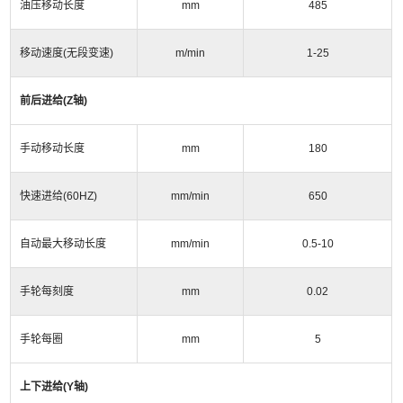
油压移动长度
mm
485
移动速度
(
无段变速
)
m/min
1-25
前后进给
(Z
轴
)
手动移动长度
mm
180
快速进给
(60HZ)
mm/min
650
自动最大移动长度
mm/min
0.5-10
手轮每刻度
mm
0.02
手轮每圈
mm
5
上下进给
(Y
轴
)