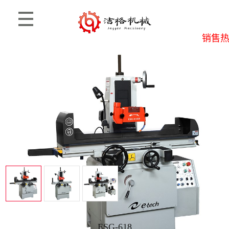
销售热线
首页
>
产品信息
>
毅德
ESG-618