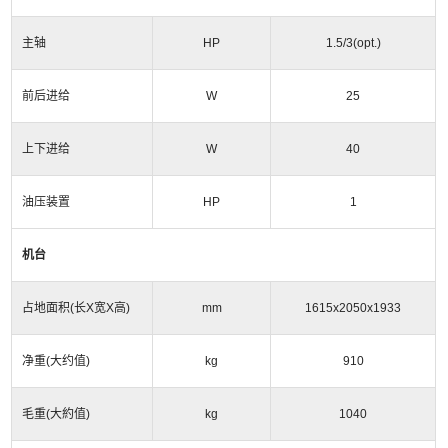
主轴
HP
1.5/3(opt.)
前后进给
W
25
上下进给
W
40
油压装置
HP
1
机台
占地面积
(
长
X
宽
X
高
)
mm
1615x2050x1933
净重
(
大约值
)
kg
910
毛重
(
大約值
)
kg
1040