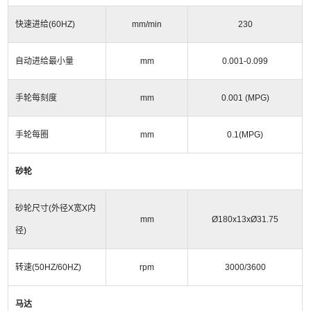
快速进给
(60HZ)
mm/min
230
自动进给最小量
mm
0.001-0.099
手轮每刻度
mm
0.001 (MPG)
手轮每圈
mm
0.1(MPG)
砂轮
砂轮尺寸
(
外径
X
宽
X
内
mm
Ø180x13xØ31.75
径
)
转速
(50HZ/60HZ)
rpm
3000/3600
马达