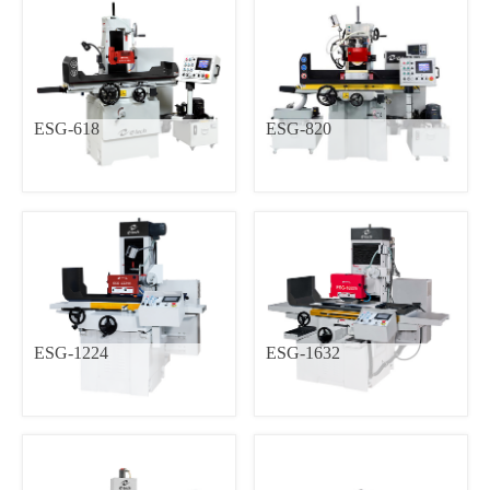
毅德
CNC车床
高锋
加工中心
内外圆研磨复合机
斜径式CNC圆筒磨床
立式加工中心
ESG-618
ESG-820
直径式CNC圆筒磨床
龙门加工中心
高精密旋转台磨床
高速龙门加工中心
传统平面磨床
高精度CNC平面磨床
内孔磨床
ESG-1224
ESG-1632