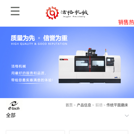
销售热线
首页
>
产品信息
>
毅德
>
传统平面磨床
全部
思麦柯