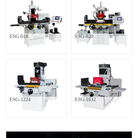
毅德
CNC车床
高锋
加工中心
内外圆研磨复合机
斜径式CNC圆筒磨床
立式加工中心
ESG-618
ESG-820
直径式CNC圆筒磨床
龙门加工中心
高精密旋转台磨床
高速龙门加工中心
传统平面磨床
高精度CNC平面磨床
内孔磨床
ESG-1224
ESG-1632