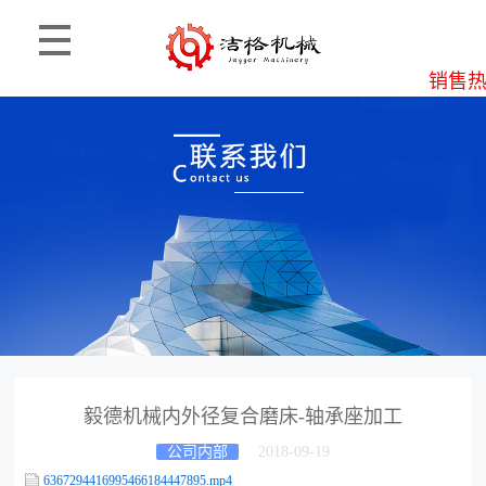
销售热线
毅德机械内外径复合磨床-轴承座加工
公司内部
2018-09-19
6367294416995466184447895.mp4