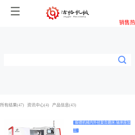
销售热线
所有结果(47)
资讯中心(4)
产品信息(43)
毅德机械内外径复合磨床-轴承座加
工