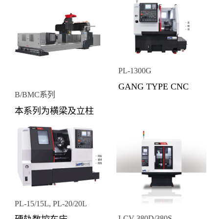
毅德
CNC车床
高锋
加工中心
内孔磨床
内外圆研磨复合机
立式加工中心
斜径式CNC圆筒磨床
龙门加工中心
PL-1300G
GANG TYPE CNC
直径式CNC圆筒磨床
高速龙门加工中心
B/BMC系列
TURNING CENTER
高精密旋转台磨床
本系列为横梁及立柱
高速加工的强者，适
传统平面磨床
结构为固定型式，工
合做自动化产线
作台移动式之定柱型
高精度CNC平面磨床
龙门加工中心， 适用
于各种零件加工、模
具模架加工、铝合金
PL-15/15L, PL-20/20L
部品及航天交通运输
LCV-380D/380S