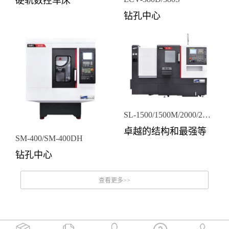
硬轨数控车床
钻孔中心
零件加工业等。
保持稳定的机械加工
以顶尖技术紧凑设计
和最大的加工刚性，
的超高速立式加工中
便利操作。
心!
SL-1500/1500M/2000/2000M
卓越的结构和最强等
SM-400/SM-400DH
级
钻孔中心
重切削以及精密加工
适合汽车配件、IT配
可以同时实现
件和模具加工等适合
大量生产的 立式钻孔
中心的佼佼者!