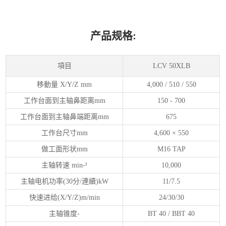
产品规格:
項目
LCV 50XLB
移動量
X/Y/Z mm
4,000 / 510 / 550
工作台面到主轴鼻距离
mm
150 - 700
工作台面到主轴鼻端距离
mm
675
工作台尺寸
mm
4,600
×
550
做工面形状
mm
M16 TAP
主轴转速
min-
¹
10,000
主轴电机功率
(30
分
/
連續
)kW
11/7.5
快速进给
(X/Y/Z)m/min
24/30/30
主轴锥度
-
BT 40 / BBT 40