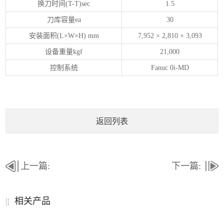
换刀时间
(T-T)sec
1.5
刀库容量
ea
30
安装面积
(L
×
W
×
H) mm
7,952
×
2,810
×
3,093
设备重量
kgf
21,000
控制系统
Fanuc 0i-MD
返回列表
上一篇:
下一篇:
||
相关产品