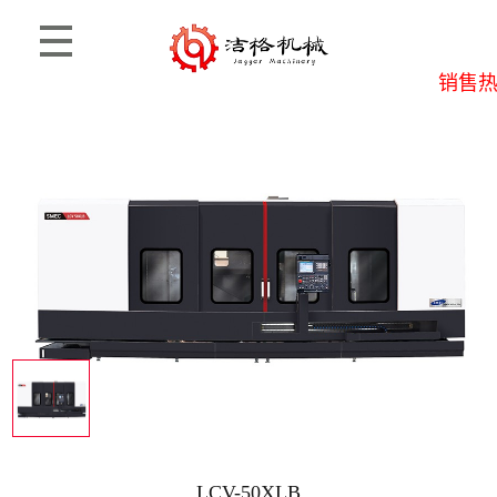
销售热线
首页
>
产品信息
>
思麦柯
LCV-50XLB