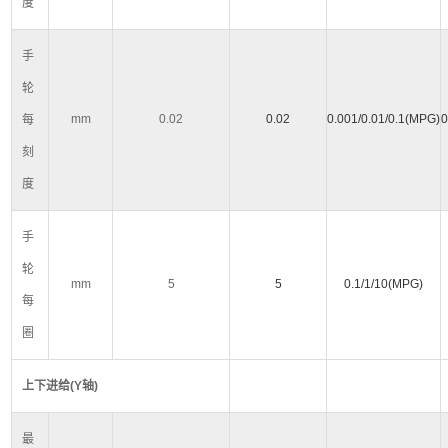
度
手
轮
mm
0.02
0.02
0.001/0.01/0.1(MPG)
0
每
刻
度
手
轮
mm
5
5
0.1/1/10(MPG)
每
圈
上下进给
(Y
轴
)
最