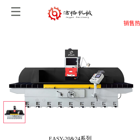
销售热线
首页
>
产品信息
>
毅德
EASY-20&24系列