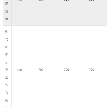
磨
宽
度
砂
轮
轴
中
心
mm
700
700
700
至
工
作
台
距