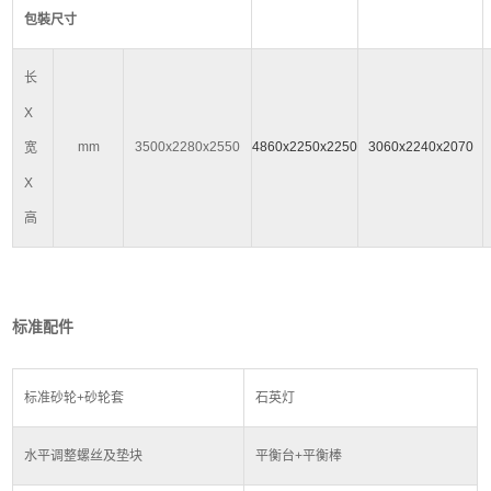
包裝尺寸
长
X
mm
3500x2280x2550
4860x2250x2250
3060x2240x2070
宽
X
高
标准配件
标准砂轮
+
砂轮套
石英灯
水平调整螺丝及垫块
平衡台
+
平衡棒