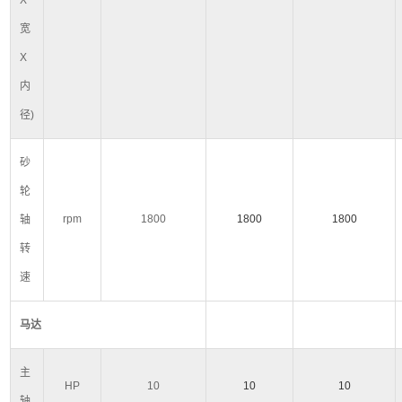
X
宽
X
内
径
)
砂
轮
rpm
1800
1800
1800
轴
转
速
马达
主
HP
10
10
10
轴