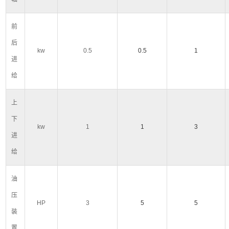
前
后
kw
0.5
0.5
1
进
给
上
下
kw
1
1
3
进
给
油
压
HP
3
5
5
装
置