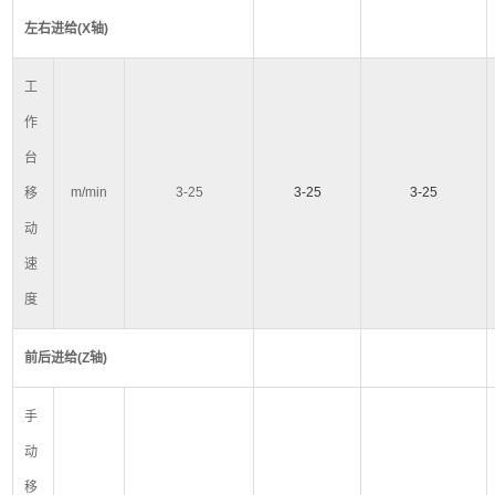
左右进给
(X
轴
)
工
作
台
m/min
3-25
3-25
3-25
移
动
速
度
前后进给
(Z
轴
)
手
动
移