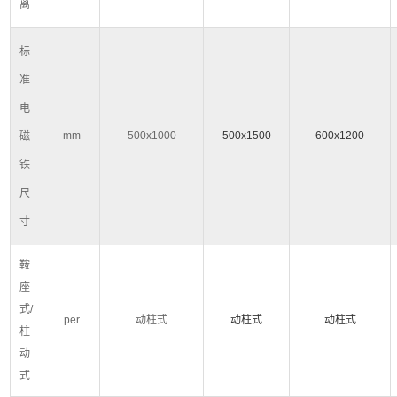
离
标
准
电
mm
500x1000
500x1500
600x1200
磁
铁
尺
寸
鞍
座
式
/
per
动柱式
动柱式
动柱式
柱
动
式